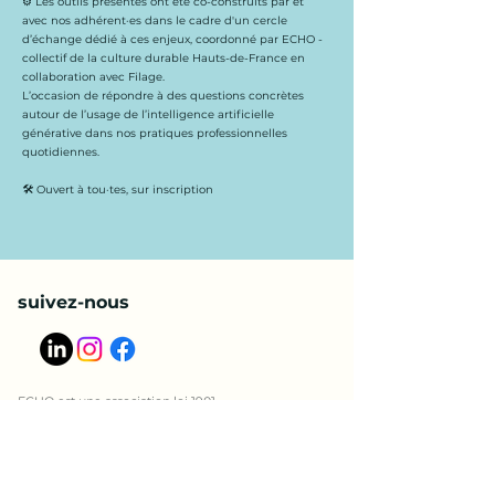
⚙️ Les outils présentés ont été co-construits par et
avec nos adhérent·es dans le cadre d'un cercle
d’échange dédié à ces enjeux, coordonné par ECHO -
collectif de la culture durable Hauts-de-France en
collaboration avec Filage.
L’occasion de répondre à des questions concrètes
autour de l’usage de l’intelligence artificielle
générative dans nos pratiques professionnelles
quotidiennes.
🛠️ Ouvert à tou·tes, sur inscription
suivez-nous
ECHO est une association loi 1901 -
siège social : Maison des associations, 27 rue Jean Bart,
59000 Lille
adresse de correspondance : Bazaar St So 292 rue
Camille Guérin 59000 Lille